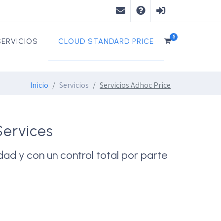
ariolo@ariadnex.com
Iniciar
Login
5
SERVICIOS
CLOUD STANDARD PRICE
sesión
Inicio
Servicios
Servicios Adhoc Price
Services
ad y con un control total por parte