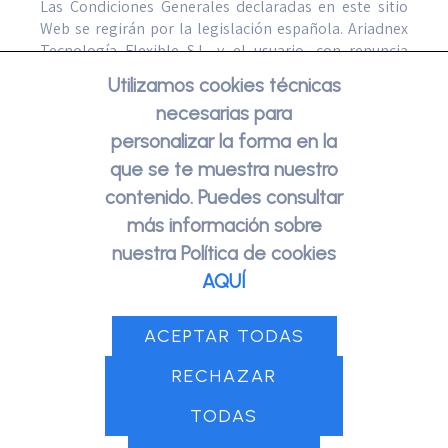
Las Condiciones Generales declaradas en este sitio
Web se regirán por la legislación española. Ariadnex
Tecnología Flexible S.L. y el usuario, con renuncia
expresa al fuero que pudiera corresponderles, se
Utilizamos cookies técnicas
someten a la Jurisdicción de los Juzgados y
necesarias para
Tribunales de Villanueva de la Serena.
personalizar la forma en la
que se te muestra nuestro
contenido. Puedes consultar
más información sobre
nuestra Política de cookies
AQUÍ
ACEPTAR TODAS
RECHAZAR
Ariadnex
Ariolo Cloud Services es una marca de
TODAS
Tecnología Flexible S.L.