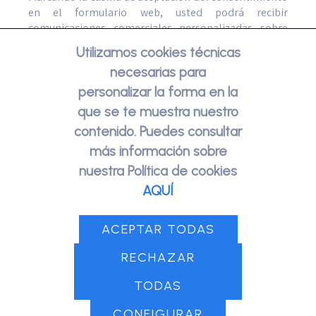
en el formulario web, usted podrá recibir
comunicaciones comerciales personalizadas sobre
los productos y servicios de Ariadnex Tecnología
Utilizamos cookies técnicas
Flexible, S.L., por cualquier medio incluidos los
necesarias para
electrónicos.
personalizar la forma en la
que se te muestra nuestro
contenido. Puedes consultar
más información sobre
nuestra Política de cookies
AQUÍ
ACEPTAR TODAS
RECHAZAR
Ariadnex
Ariolo Cloud Services es una marca de
TODAS
Tecnología Flexible S.L.
CONFIGURAR
Copyrights © 2026 Todos los derechos reservados.