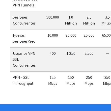
VPN Tunnels
Sesiones
500.000
1.0
2.5
3.5
Concurrentes
Million
Million
Milli
Nuevas
10.000
20.000
25.000
65.00
Sesiones/Sec
Usuarios VPN
400
1.250
2.500
—
SSL
Concurrentes
VPN – SSL
125
150
250
350
Throughput
Mbps
Mbps
Mbps
Mbp