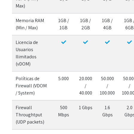
Max)
Memoria RAM
1GB /
1GB /
1GB /
1GB 
(Min / Max)
1GB
2GB
4GB
6GB
Licencia de
Usuarios
Ilimitados
(vDOM)
Políticas de
5.000
20.000
50.000
50.00
Firewall (VDOM
/
/
/
/ System)
40.000
100.000
100.0
Firewall
500
1 Gbps
1.6
2.0
Throughtput
Mbps
Gbps
Gbp
(UDP packets)